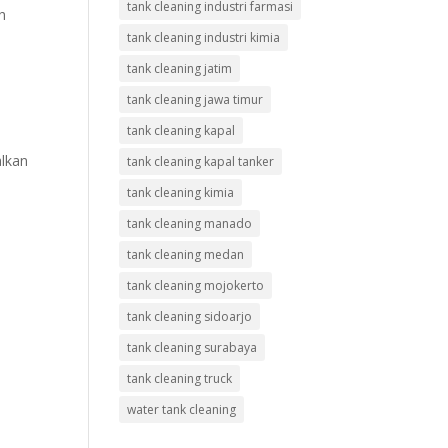
tank cleaning industri farmasi
h
tank cleaning industri kimia
tank cleaning jatim
tank cleaning jawa timur
tank cleaning kapal
alkan
tank cleaning kapal tanker
tank cleaning kimia
tank cleaning manado
i
tank cleaning medan
tank cleaning mojokerto
tank cleaning sidoarjo
n
tank cleaning surabaya
tank cleaning truck
water tank cleaning