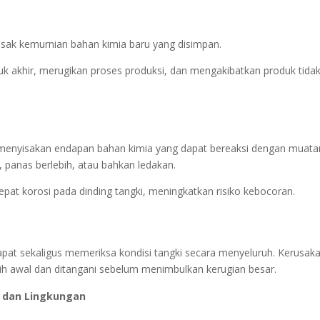
sak kemurnian bahan kimia baru yang disimpan.
k akhir, merugikan proses produksi, dan mengakibatkan produk tida
an menyisakan endapan bahan kimia yang dapat bereaksi dengan muata
, panas berlebih, atau bahkan ledakan.
cepat korosi pada dinding tangki, meningkatkan risiko kebocoran.
apat sekaligus memeriksa kondisi tangki secara menyeluruh. Kerusak
lebih awal dan ditangani sebelum menimbulkan kerugian besar.
 dan Lingkungan