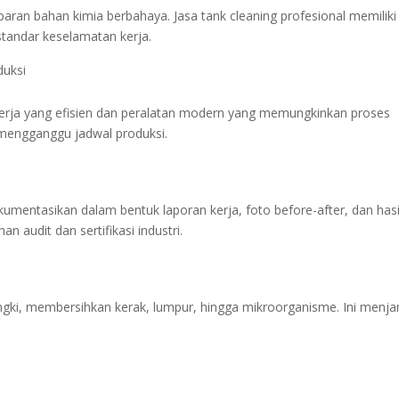
aran bahan kimia berbahaya. Jasa tank cleaning profesional memiliki
standar keselamatan kerja.
duksi
 kerja yang efisien dan peralatan modern yang memungkinkan proses
 mengganggu jadwal produksi.
umentasikan dalam bentuk laporan kerja, foto before-after, dan hasi
an audit dan sertifikasi industri.
tangki, membersihkan kerak, lumpur, hingga mikroorganisme. Ini menj